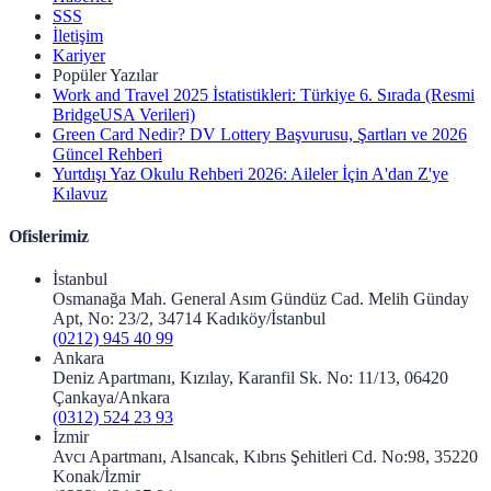
SSS
İletişim
Kariyer
Popüler Yazılar
Work and Travel 2025 İstatistikleri: Türkiye 6. Sırada (Resmi
BridgeUSA Verileri)
Green Card Nedir? DV Lottery Başvurusu, Şartları ve 2026
Güncel Rehberi
Yurtdışı Yaz Okulu Rehberi 2026: Aileler İçin A'dan Z'ye
Kılavuz
Ofislerimiz
İstanbul
Osmanağa Mah. General Asım Gündüz Cad. Melih Günday
Apt, No: 23/2, 34714 Kadıköy/İstanbul
(0212) 945 40 99
Ankara
Deniz Apartmanı, Kızılay, Karanfil Sk. No: 11/13, 06420
Çankaya/Ankara
(0312) 524 23 93
İzmir
Avcı Apartmanı, Alsancak, Kıbrıs Şehitleri Cd. No:98, 35220
Konak/İzmir