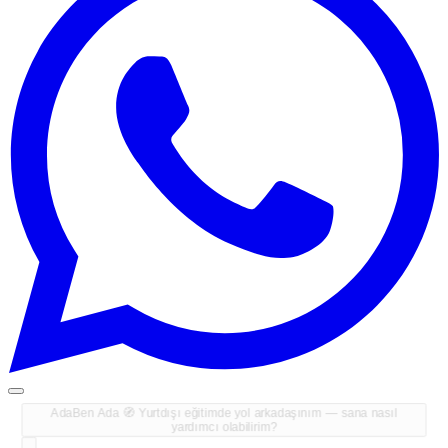
Ada
Ben Ada 🧭 Yurtdışı eğitimde yol arkadaşınım — sana nasıl
yardımcı olabilirim?