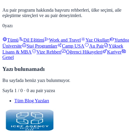
Au pair programı hakkında başvuru rehberleri, ülke seçimi, aile
eşleştirme süreçleri ve au pair deneyimleri.
0
yazı
Tümü
Dil Eğitimi
Work and Travel
Yaz Okulları
Yurtdışı
Üniversite
Staj Programları
Camp USA
Au Pair
Yüksek
Lisans & MBA
Vize Rehberi
Öğrenci Hikayeleri
Kariyer
Genel
Yazı bulunamadı
Bu sayfada henüz yazı bulunmuyor.
Sayfa
1
/
0
·
0
au pair
yazısı
Tüm Blog Yazıları