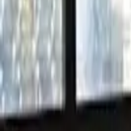
Hakkımızda
Blog
Haberler
Kariyer
İletişim
Ara...
⌘K